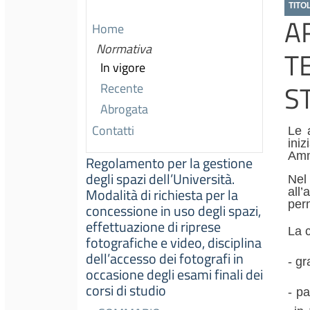
TITO
A
Home
Normativa
T
In vigore
S
Recente
Abrogata
Contatti
Le 
iniz
Amm
Regolamento per la gestione
degli spazi dell’Università.
Nel 
all
Modalità di richiesta per la
perm
concessione in uso degli spazi,
effettuazione di riprese
La 
fotografiche e video, disciplina
dell’accesso dei fotografi in
- gr
occasione degli esami finali dei
corsi di studio
- pa