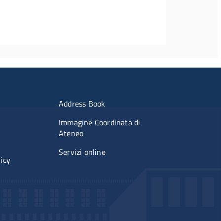
imenti
Menu portale
Address Book
Immagine Coordinata di
Ateneo
Servizi online
licy