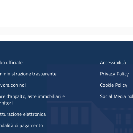
u organizzazione
Menù rifer
bo ufficiale
Accessibilità
mministrazione trasparente
Privacy Policy
vora con noi
Cookie Policy
re d'appalto, aste immobiliari e
Social Media po
rnitori
tturazione elettronica
odalità di pagamento