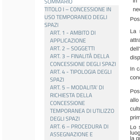
SOMMARIO
in
TITOLO I – CONCESSIONE IN
ne
USO TEMPORANEO DEGLI
Poss
SPAZI
La 
ART. 1 - AMBITO DI
APPLICAZIONE
att
ART. 2 – SOGGETTI
dell
ART. 3 – FINALITÀ DELLA
disp
CONCESSIONE DEGLI SPAZI
In c
ART. 4 - TIPOLOGIA DEGLI
con
SPAZI
ART. 5 – MODALITA’ DI
Pos
RICHIESTA DELLA
all
CONCESSIONE
cult
TEMPORANEA DI UTILIZZO
prim
DEGLI SPAZI
ART. 6 – PROCEDURA DI
Lo 
luog
ASSEGNAZIONE E
la q