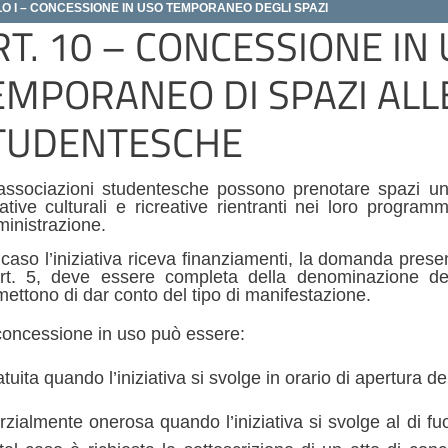
LO I – CONCESSIONE IN USO TEMPORANEO DEGLI SPAZI
RT. 10 – CONCESSIONE IN
EMPORANEO DI SPAZI ALL
TUDENTESCHE
associazioni studentesche possono prenotare spazi univ
iative culturali e ricreative rientranti nei loro programm
inistrazione.
caso l’iniziativa riceva finanziamenti, la domanda presen
’art. 5, deve essere completa della denominazione dell’
ettono di dar conto del tipo di manifestazione.
concessione in uso può essere:
atuita quando l’iniziativa si svolge in orario di apertura de
rzialmente onerosa quando l’iniziativa si svolge al di fuor