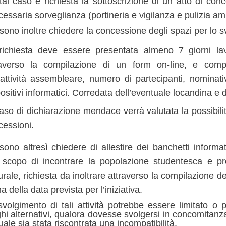
 tal caso è richiesta la sottoscrizione di un atto di co
cessaria sorveglianza (portineria e vigilanza e pulizia amb
ono inoltre chiedere la concessione degli spazi per lo 
richiesta deve essere presentata almeno 7 giorni lavo
raverso la compilazione di un form on-line, e compl
’attività assembleare, numero di partecipanti, nominativ
ositivi informatici. Corredata dell’eventuale locandina e
aso di dichiarazione mendace verrà valutata la possibil
cessioni.
sono altresì chiedere di allestire dei
banchetti informat
o scopo di incontrare la popolazione studentesca e pres
urale, richiesta da inoltrare attraverso la compilazione de
a della data prevista per l’iniziativa.
svolgimento di tali attività potrebbe essere limitato o
hi alternativi, qualora dovesse svolgersi in concomitanza
uale sia stata riscontrata una incompatibilità.