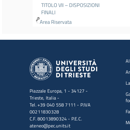
TITOLO VII – DISPOSIZIONI
FINALI
Area Riservata
Men
Al
A
La
Piazzale Europa, 1 - 34127 -
Ga
Trieste, Italia -
fo
Tel. +39 040 558 7111 - P.IVA
Fa
00211830328
C.F. 80013890324 - P.E.C.
M
ateneo@pec.units.it