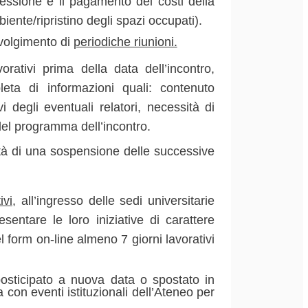
ncessione e il pagamento dei costi della
iente/ripristino degli spazi occupati).
svolgimento di
periodiche riunioni.
rativi prima della data dell’incontro,
eta di informazioni quali: contenuto
i degli eventuali relatori, necessità di
 del programma dell’incontro.
ità di una sospensione delle successive
ivi
, all’ingresso delle sedi universitarie
entare le loro iniziative di carattere
l form on-line almeno 7 giorni lavorativi
 posticipato a nuova data o spostato in
 con eventi istituzionali dell’Ateneo per