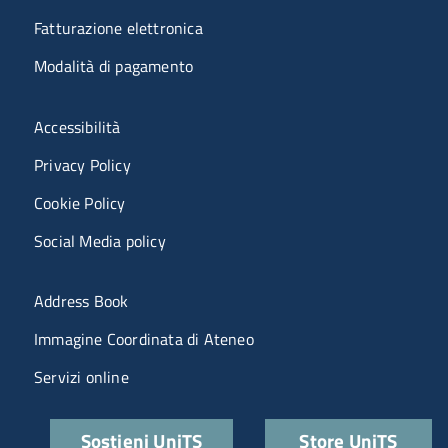
Fatturazione elettronica
Modalità di pagamento
Menù riferimenti
Accessibilità
Privacy Policy
Cookie Policy
Social Media policy
Menu portale
Address Book
Immagine Coordinata di Ateneo
Servizi online
Quick links
Sostieni UniTS
Store UniTS