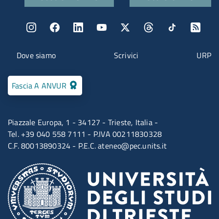
Menu social
Menu contatti
Dove siamo
Scrivici
URP
Fascia A ANVUR
Piazzale Europa, 1 - 34127 - Trieste, Italia -
Tel. +39 040 558 7111 - P.IVA 00211830328
C.F. 80013890324 - P.E.C.
ateneo@pec.units.it