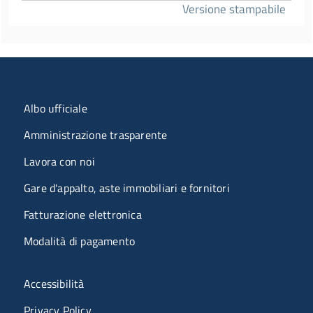
Versione stampabile
Menu organizzazione
Albo ufficiale
Amministrazione trasparente
Lavora con noi
Gare d'appalto, aste immobiliari e fornitori
Fatturazione elettronica
Modalità di pagamento
Menù riferimenti
Accessibilità
Privacy Policy