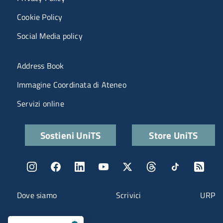
Cookie Policy
Social Media policy
Menu portale
Address Book
Immagine Coordinata di Ateneo
Servizi online
Quick links
Sostieni UniTS
Store UniTS
Menu social
Menu contatti
Dove siamo
Scrivici
URP