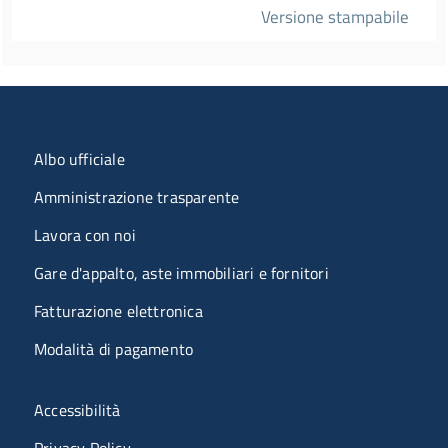
Versione stampabile
Menu organizzazione
Albo ufficiale
Amministrazione trasparente
Lavora con noi
Gare d'appalto, aste immobiliari e fornitori
Fatturazione elettronica
Modalità di pagamento
Menù riferimenti
Accessibilità
Privacy Policy