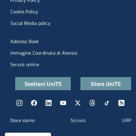
Cookie Policy
Social Media policy
Menu portale
Address Book
Immagine Coordinata di Ateneo
Servizi online
Quick links
Sostieni UniTS
Store UniTS
Menu social
Menu contatti
Dove siamo
Scrivici
URP