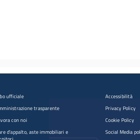
u organizzazione
Menù rifer
bo ufficiale
Accessibilità
mministrazione trasparente
Privacy Policy
vora con noi
Cookie Policy
re d'appalto, aste immobiliari e
Social Media po
rnitori