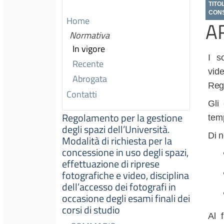
TITO
CONS
Home
A
Normativa
In vigore
I s
Recente
vid
Abrogata
Reg
Contatti
Gli
Regolamento per la gestione
temp
degli spazi dell’Università.
Di
n
Modalità di richiesta per la
concessione in uso degli spazi,
effettuazione di riprese
fotografiche e video, disciplina
dell’accesso dei fotografi in
occasione degli esami finali dei
corsi di studio
Al f