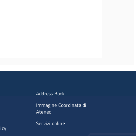
imenti
Menu portale
Address Book
Immagine Coordinata di
Ateneo
Servizi online
licy