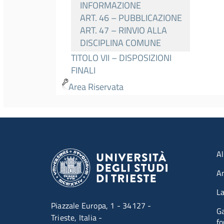
INFORMAZIONE
ART. 46 – PUBBLICAZIONE
ART. 47 – RINVIO ALLA
DISCIPLINA COMUNE
TITOLO VII – DISPOSIZIONI
FINALI
Area Riservata
Men
Al
A
La
Piazzale Europa, 1 - 34127 -
Ga
Trieste, Italia -
fo